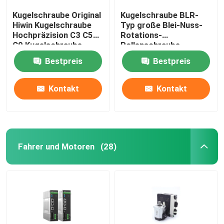
Kugelschraube Original
Kugelschraube BLR-
Hiwin Kugelschraube
Typ große Blei-Nuss-
Hochpräzision C3 C5
Rotations-
C0 Kugelschraube
Rollenschraube,
Präzisions-
Bestpreis
Bestpreis
Kugelschraube und
Rollschraube.
Kontakt
Kontakt
Fahrer und Motoren
(28)