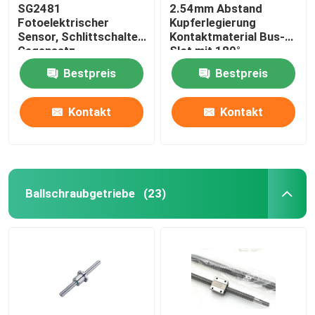
SG2481
2.54mm Abstand
Fotoelektrischer
Kupferlegierung
Sensor, Schlittschalter,
Kontaktmaterial Bus-
Gegensatz-
Slot mit 180°
Fotoelektrischer
gebogenen Fuß Gold
Bestpreis
Bestpreis
Induktor, Infrarot-
Finger Socket
Induktionsschalter
Kontakt
Kontakt
Ballschraubgetriebe
(23)