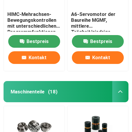
HIMC-Mehrachsen-
A6-Servomotor der
Bewegungskontrollen
Baureihe MGMF,
mit unterschiedlichen
mittlere
Programmfunktionen,
Trägheit/niedrige
um die Anforderungen
Drehzahl, hohes
Bestpreis
Bestpreis
industrieller
Drehmoment,
Anwendungen zu
Steckverbinder,
erfüllen.
zuverlässiger Betrieb.
Kontakt
Kontakt
Maschinenteile
(18)