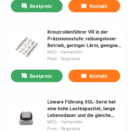
Bestpreis
Kontakt
Kreuzrollenführer VR in der
Präzisionsstufe: reibungsloser
Betrieb, geringer Lärm, geeignet
für die
MOQ：Verhandeln
Automatisierungsindustrie
Preis：Negotiate
Bestpreis
Kontakt
Startseite
Lineare Führung SGL-Serie hat
eine hohe Lastkapazität, lange
Produkte
Lebensdauer und die gleiche
Lastkapazität in allen vier
MOQ：Verhandeln
Richtungen
Über uns
Preis：Negotiate