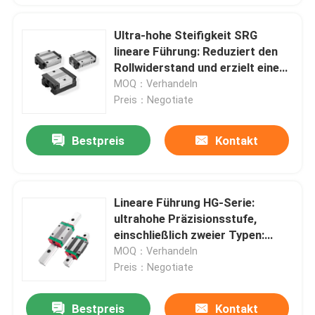
Ultra-hohe Steifigkeit SRG
lineare Führung: Reduziert den
Rollwiderstand und erzielt eine
glatte und stabile Bewegung
MOQ：Verhandeln
Preis：Negotiate
Bestpreis
Kontakt
Lineare Führung HG-Serie:
ultrahohe Präzisionsstufe,
einschließlich zweier Typen:
Flansch- und Quadrattyp
MOQ：Verhandeln
Preis：Negotiate
Bestpreis
Kontakt