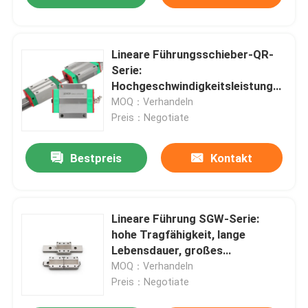
Lineare Führungsschieber-QR-
Serie:
Hochgeschwindigkeitsleistung
und hochpräzise
MOQ：Verhandeln
Verarbeitungsfähigkeit
Preis：Negotiate
Bestpreis
Kontakt
Lineare Führung SGW-Serie:
hohe Tragfähigkeit, lange
Lebensdauer, großes
Drehmoment und reibungslose
MOQ：Verhandeln
Bewegung
Preis：Negotiate