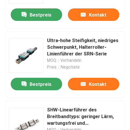
Bestpreis
Kontakt
Fabrik Tour
Qualitätskontrolle
Ultra-hohe Steifigkeit, niedriges
Schwerpunkt, Halterroller-
Kontakt
Linienführer der SRN-Serie
MOQ：Verhandeln
Preis：Negotiate
Nachrichten
Bestpreis
Kontakt
Bürodrucker
Elektronische Komponenten
SHW-Linearführer des
Breitbandtyps: geringer Lärm,
wartungsfrei und
Ballschraubgetriebe
ausgezeichnete
MOQ：Verhandeln