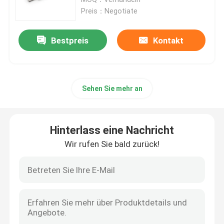
Hochgeschwindigkeitsleistung
Preis：Negotiate
Fahrer und Motoren
Bestpreis
Kontakt
Maschinenteile
Sehen Sie mehr an
Lineare Führung
Pneumatisches Element
Hinterlass eine Nachricht
Wir rufen Sie bald zurück!
Büro-Rollräder
PCB-Boards
Kupplung