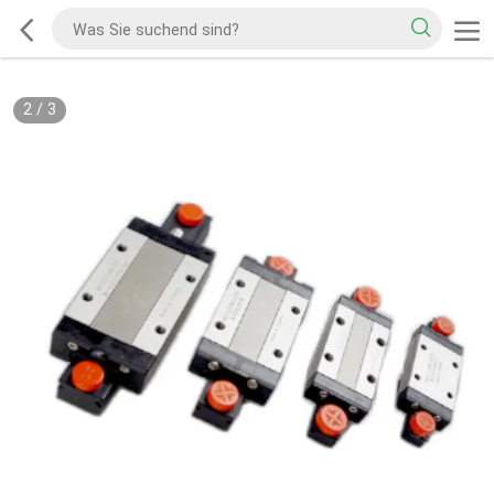
2
/
3