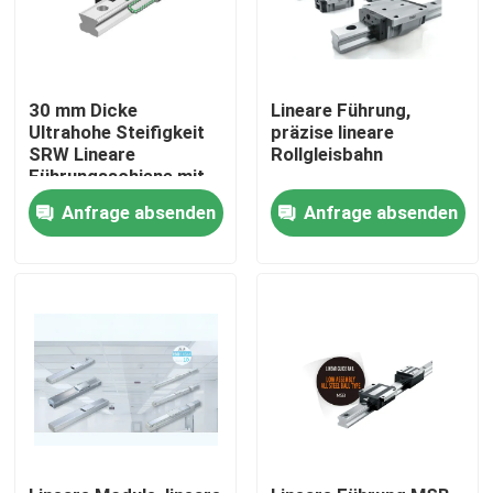
30 mm Dicke
Lineare Führung,
Ultrahohe Steifigkeit
präzise lineare
SRW Lineare
Rollgleisbahn
Führungsschiene mit
starker Ladekapazität
Anfrage absenden
Anfrage absenden
und biseriellen
Rollkolonnen
Startseite
Produkte
Über uns