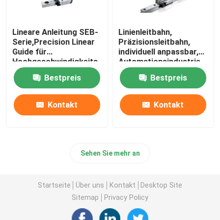
Lineare Anleitung SEB-
Linienleitbahn,
Serie,Precision Linear
Präzisionsleitbahn,
Guide für
individuell anpassbar,
Hochgeschwindigkeits-
Automationsindustrie
und
Bestpreis
Bestpreis
Hochpräzisionsanwendungen.
Kontakt
Kontakt
Sehen Sie mehr an
Startseite
Über uns
Kontakt
Desktop Site
Sitemap
Privacy Policy