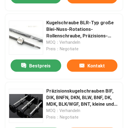
Kugelschraube BLR-Typ große
Blei-Nuss-Rotations-
Rollenschraube, Präzisions-
Kugelschraube und
MOQ：Verhandeln
Rollschraube.
Preis：Negotiate
Bestpreis
Kontakt
Präzisionskugelschrauben BIF,
DIK, BNFN, DKN, BLW, BNF, DK,
MDK, BLK/WGF, BNT, kleine und
leichte Typen.
MOQ：Verhandeln
Preis：Negotiate