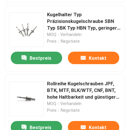
Kugelhalter Typ
Präzisionskugelschraube SBN
Typ SBK Typ HBN Typ, geringer
Lärm, wartungsfrei.
MOQ：Verhandeln
Preis：Negotiate
Bestpreis
Kontakt
Rollreihe Kugelschrauben JPF,
BTK, MTF, BLK/WTF, CNF, BNT,
hohe Haltbarkeit und günstiger
Preis.
MOQ：Verhandeln
Preis：Negotiate
Bestpreis
Kontakt