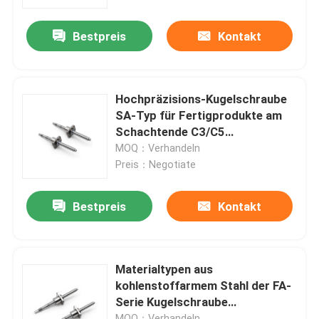
Bestpreis
Kontakt
Fabrik Tour
Qualitätskontrolle
Hochpräzisions-Kugelschraube
SA-Typ für Fertigprodukte am
Kontakt
Schachtende C3/C5
Bleipräzision
MOQ：Verhandeln
Preis：Negotiate
Nachrichten
Bestpreis
Kontakt
Bürodrucker
Elektronische Komponenten
Materialtypen aus
kohlenstoffarmem Stahl der FA-
Serie Kugelschraube
Ballschraubgetriebe
Versiegelung und Schmierung
MOQ：Verhandeln