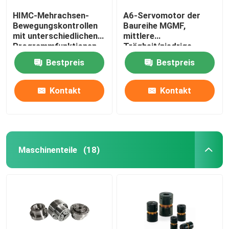
HIMC-Mehrachsen-
A6-Servomotor der
Bewegungskontrollen
Baureihe MGMF,
mit unterschiedlichen
mittlere
Programmfunktionen,
Trägheit/niedrige
um die Anforderungen
Drehzahl, hohes
Bestpreis
Bestpreis
industrieller
Drehmoment,
Anwendungen zu
Steckverbinder,
erfüllen.
zuverlässiger Betrieb.
Kontakt
Kontakt
Maschinenteile
(18)