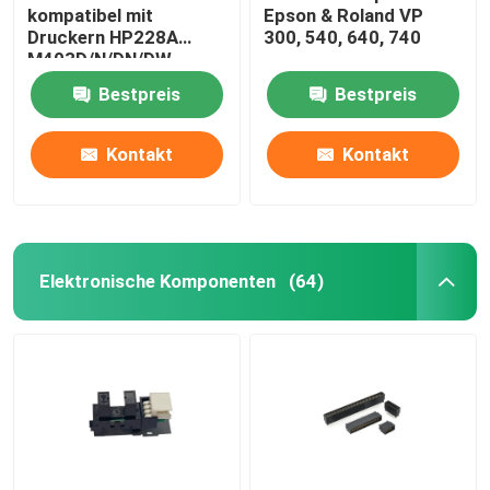
kompatibel mit
Epson & Roland VP
Druckern HP228A
300, 540, 640, 740
M403D/N/DN/DW
M427FDW/FDN
Bestpreis
Bestpreis
Kontakt
Kontakt
Elektronische Komponenten
(64)