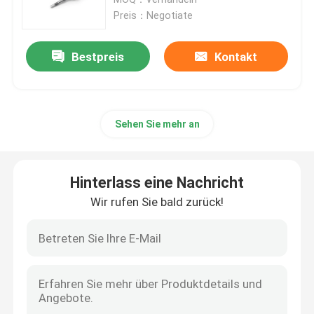
für den Betrieb
Preis：Negotiate
Fahrer und Motoren
Bestpreis
Kontakt
Maschinenteile
Sehen Sie mehr an
Lineare Führung
Pneumatisches Element
Hinterlass eine Nachricht
Wir rufen Sie bald zurück!
Büro-Rollräder
PCB-Boards
Kupplung