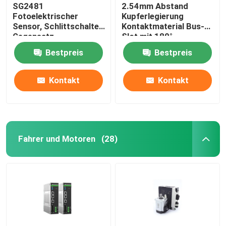
SG2481
2.54mm Abstand
Fotoelektrischer
Kupferlegierung
Sensor, Schlittschalter,
Kontaktmaterial Bus-
Gegensatz-
Slot mit 180°
Fotoelektrischer
gebogenen Fuß Gold
Bestpreis
Bestpreis
Induktor, Infrarot-
Finger Socket
Induktionsschalter
Kontakt
Kontakt
Fahrer und Motoren
(28)