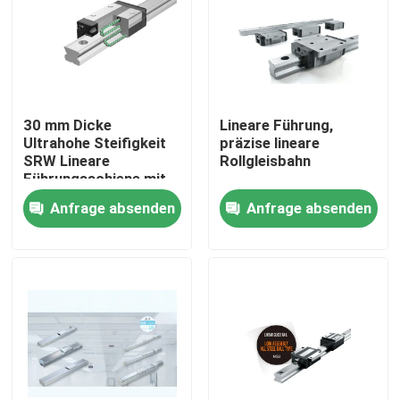
30 mm Dicke
Lineare Führung,
Ultrahohe Steifigkeit
präzise lineare
SRW Lineare
Rollgleisbahn
Führungsschiene mit
starker Ladekapazität
Anfrage absenden
Anfrage absenden
und biseriellen
Rollkolonnen
Startseite
Produkte
Über uns