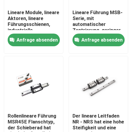
Lineare Module, lineare
Lineare Führung MSB-
Fabrik Tour
Aktoren, lineare
Serie, mit
Führungsschienen,
automatischer
industrielle
Zentrierung, geringer
Qualitätskontrolle
Automatisierung
Geräuschbelastung
Anfrage absenden
Anfrage absenden
und austauschbaren
Eigenschaften.
Kontakt
Nachrichten
Bürodrucker
Elektronische Komponenten
Rollenlineare Führung
Der lineare Leitfaden
MSR45E Flanschtyp,
NR - NRS hat eine hohe
der Schieberad hat
Steifigkeit und eine
Ballschraubgetriebe