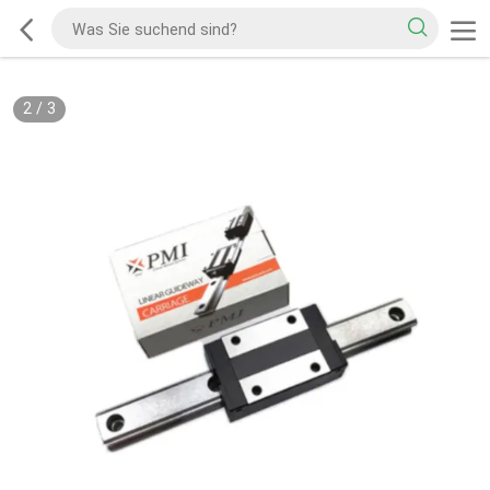
2
/
3