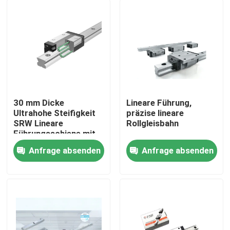
30 mm Dicke
Lineare Führung,
Ultrahohe Steifigkeit
präzise lineare
SRW Lineare
Rollgleisbahn
Führungsschiene mit
starker Ladekapazität
Anfrage absenden
Anfrage absenden
und biseriellen
Startseite
Rollkolonnen
Produkte
Über uns