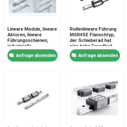
Fabrik Tour
Lineare Module, lineare
Rollenlineare Führung
Qualitätskontrolle
Aktoren, lineare
MSR45E Flanschtyp,
Führungsschienen,
der Schieberad hat
industrielle
eine hohe Geradheit
Automatisierung
und Austauschbarkeit.
Kontakt
Anfrage absenden
Anfrage absenden
Nachrichten
Bürodrucker
Elektronische Komponenten
Ballschraubgetriebe