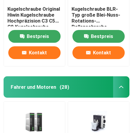
Kugelschraube Original
Kugelschraube BLR-
Hiwin Kugelschraube
Typ große Blei-Nuss-
Hochpräzision C3 C5
Rotations-
C0 Kugelschraube
Rollenschraube,
Präzisions-
Bestpreis
Bestpreis
Kugelschraube und
Rollschraube.
Kontakt
Kontakt
Fahrer und Motoren
(28)