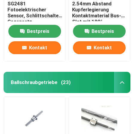
SG2481
2.54mm Abstand
Fotoelektrischer
Kupferlegierung
Sensor, Schlittschalter,
Kontaktmaterial Bus-
Gegensatz-
Slot mit 180°
Fotoelektrischer
gebogenen Fuß Gold
Bestpreis
Bestpreis
Induktor, Infrarot-
Finger Socket
Induktionsschalter
Kontakt
Kontakt
Ballschraubgetriebe
(23)