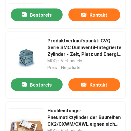
Bestpreis
Kontakt
Fabrik Tour
Qualitätskontrolle
Produktverkaufspunkt: CVQ-
Serie SMC Dünnventil-Integrierte
Kontakt
Zylinder - Zeit, Platz und Energie
sparen
MOQ：Verhandeln
Preis：Negotiate
Nachrichten
Bestpreis
Kontakt
Bürodrucker
Elektronische Komponenten
Hochleistungs-
Pneumatikzylinder der Baureihen
CX2/CXWM/CXWL eignen sich
Ballschraubgetriebe
für die Präzisionsautomation
MOQ：Verhandeln