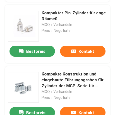
Kompakter Pin-Zylinder für enge
Räume0
MOQ：Verhandeln
Preis：Negotiate
Bestpreis
Kontakt
Kompakte Konstruktion und
eingebaute Führungsgraben für
Zylinder der MGP-Serie für
industrielle Automatisierung
MOQ：Verhandeln
Preis：Negotiate
Bestpreis
Kontakt