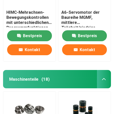
HIMC-Mehrachsen-
A6-Servomotor der
Bewegungskontrollen
Baureihe MGMF,
mit unterschiedlichen
mittlere
Programmfunktionen,
Trägheit/niedrige
um die Anforderungen
Drehzahl, hohes
Bestpreis
Bestpreis
industrieller
Drehmoment,
Anwendungen zu
Steckverbinder,
erfüllen.
zuverlässiger Betrieb.
Kontakt
Kontakt
Maschinenteile
(18)