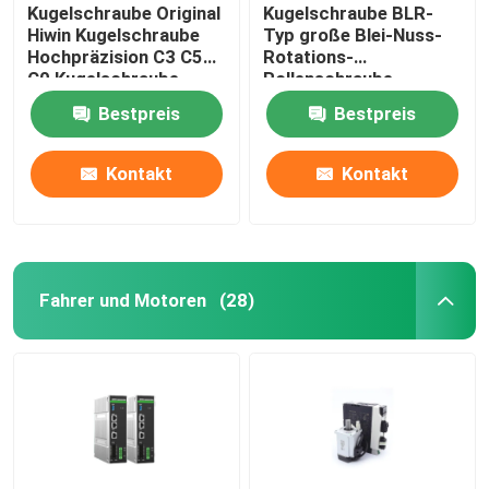
Kugelschraube Original
Kugelschraube BLR-
Hiwin Kugelschraube
Typ große Blei-Nuss-
Hochpräzision C3 C5
Rotations-
C0 Kugelschraube
Rollenschraube,
Präzisions-
Bestpreis
Bestpreis
Kugelschraube und
Rollschraube.
Kontakt
Kontakt
Fahrer und Motoren
(28)