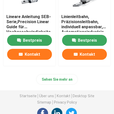
Lineare Anleitung SEB-
Linienleitbahn,
Serie,Precision Linear
Präzisionsleitbahn,
Guide für
individuell anpassbar,
Hochgeschwindigkeits-
Automationsindustrie
und
Bestpreis
Bestpreis
Hochpräzisionsanwendungen.
Kontakt
Kontakt
Sehen Sie mehr an
Startseite
Über uns
Kontakt
Desktop Site
Sitemap
Privacy Policy