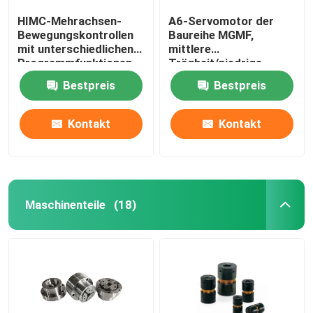
HIMC-Mehrachsen-
A6-Servomotor der
Bewegungskontrollen
Baureihe MGMF,
mit unterschiedlichen
mittlere
Programmfunktionen,
Trägheit/niedrige
um die Anforderungen
Drehzahl, hohes
Bestpreis
Bestpreis
industrieller
Drehmoment,
Anwendungen zu
Steckverbinder,
erfüllen.
zuverlässiger Betrieb.
Kontakt
Kontakt
Maschinenteile
(18)