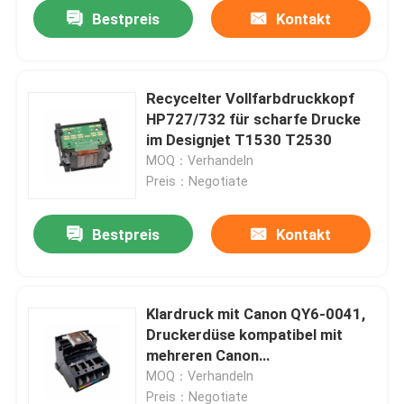
Bestpreis
Kontakt
Recycelter Vollfarbdruckkopf
HP727/732 für scharfe Drucke
im Designjet T1530 T2530
MOQ：Verhandeln
Preis：Negotiate
Bestpreis
Kontakt
Startseite
Klardruck mit Canon QY6-0041,
Druckerdüse kompatibel mit
Produkte
mehreren Canon
Druckermodellen
MOQ：Verhandeln
Über uns
Preis：Negotiate