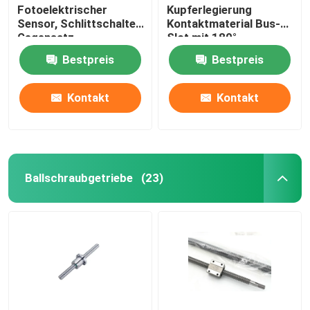
Fotoelektrischer
Kupferlegierung
Sensor, Schlittschalter,
Kontaktmaterial Bus-
Gegensatz-
Slot mit 180°
Fotoelektrischer
gebogenen Fuß Gold
Bestpreis
Bestpreis
Induktor, Infrarot-
Finger Socket
Induktionsschalter
Kontakt
Kontakt
Ballschraubgetriebe
(23)