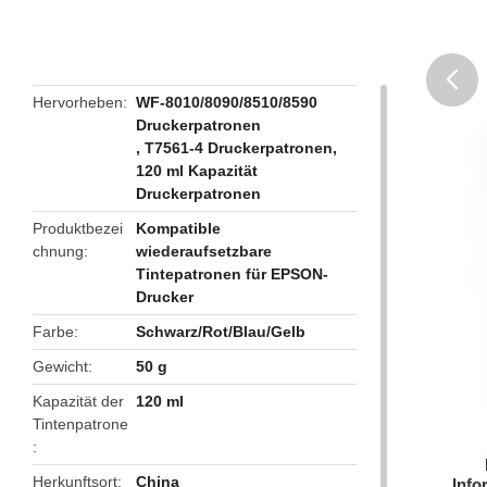
Hervorheben
WF-8010/8090/8510/8590
Druckerpatronen
butto
,
T7561-4 Druckerpatronen
,
120 ml Kapazität
Druckerpatronen
Produktbezei
Kompatible
chnung
wiederaufsetzbare
Tintepatronen für EPSON-
Drucker
Farbe
Schwarz/Rot/Blau/Gelb
Gewicht
50 g
Kapazität der
120 ml
Tintenpatrone
Herkunftsort
China
Info