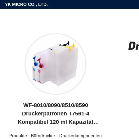
YK MICRO CO., LTD.
D
WF-8010/8090/8510/8590
Druckerpatronen T7561-4
Kompatibel 120 ml Kapazität
Schwarz/Rot/Blau/Gelb
Produkte
-
Bürodrucker
-
Druckerkomponenten