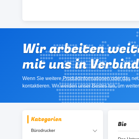
Wir arbeiten weit
mit uns in Verbin
Wenn Sie weitere Produktinformationen oder das neu
kontaktieren. Wir werden unser Bestes tun, um weite
Kategorien
Bie
Bürodrucker