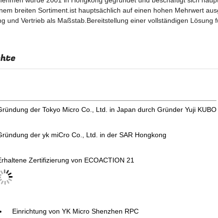
ehmen wurde 2001 in Hongkong gegründet und beschäftigt sich haupts
inem breiten Sortiment.ist hauptsächlich auf einen hohen Mehrwert ausg
g und Vertrieb als Maßstab.Bereitstellung einer vollständigen Lösung
chte
Gründung der Tokyo Micro Co., Ltd. in Japan durch Gründer Yuji KUBO
Gründung der yk miCro Co., Ltd. in der SAR Hongkong
Erhaltene Zertifizierung von ECOACTION 21
Einrichtung von YK Micro Shenzhen RPC