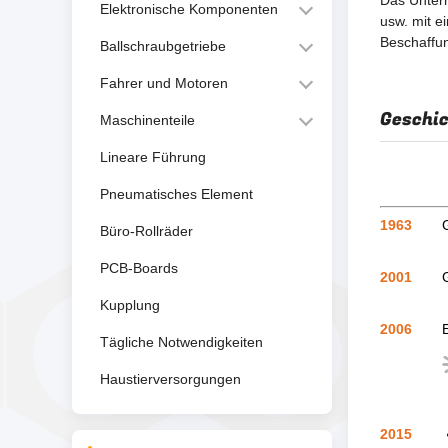
Das Untern
Elektronische Komponenten
usw. mit e
Beschaffun
Ballschraubgetriebe
Fahrer und Motoren
Geschi
Maschinenteile
Lineare Führung
Pneumatisches Element
1963
Büro-Rollräder
PCB-Boards
2001
Kupplung
2006
Tägliche Notwendigkeiten
Haustierversorgungen
2015