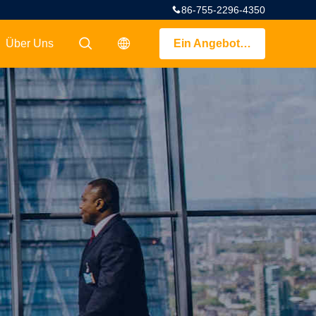
86-755-2296-4350
Über Uns
Ein Angebot bekommen
描述
描述