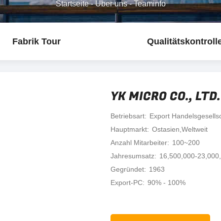
Startseite
-
Über uns
-
Teaminfo
Fabrik Tour
Qualitätskontroll
YK MICRO CO., LTD.
Betriebsart
Export Handelsgesells
Hauptmarkt
Ostasien,Weltweit
Anzahl Mitarbeiter
100~200
Jahresumsatz
16,500,000-23,000
Gegründet
1963
Export-PC
90% - 100%