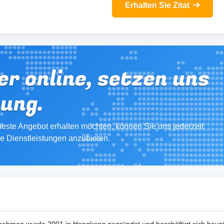
Erhalten Sie Zitat
er online, setzen uns
dung.
este Angebot erhalten möchten, können Sie uns jederzeit
re Dienstleistungen anzubieten.