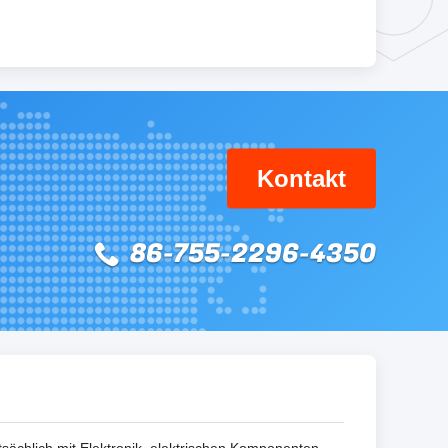
Kontakt
86-755-2296-4350