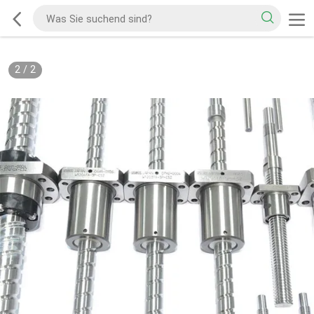
2
/
2