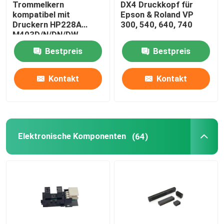
Trommelkern
DX4 Druckkopf für
kompatibel mit
Epson & Roland VP
Tägliche Notwendigkeiten
Druckern HP228A
300, 540, 640, 740
M403D/N/DN/DW
M427FDW/FDN
Bestpreis
Bestpreis
Haustierversorgungen
Kontakt
Kontakt
Elektronische Komponenten
(64)