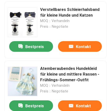
Verstellbares Schleierhalsband
für kleine Hunde und Katzen
MOQ：Verhandeln
Preis：Negotiate
Bestpreis
Kontakt
Atemberaubendes Hundekleid
für kleine und mittlere Rassen -
Startseite
Frühlings-Sommer-Outfit
MOQ：Verhandeln
Preis：Negotiate
Produkte
Bestpreis
Kontakt
Pneumatisches Element Scf-Serie-Ventil-Typ Ziehzylinder Eins auf eine Steuerung, hohe Leistung und Zuverlässigkeit
Über uns