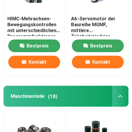
HIMC-Mehrachsen-
A6-Servomotor der
Bewegungskontrollen
Baureihe MGMF,
mit unterschiedlichen
mittlere
Programmfunktionen,
Trägheit/niedrige
um die Anforderungen
Drehzahl, hohes
Bestpreis
Bestpreis
industrieller
Drehmoment,
Anwendungen zu
Steckverbinder,
erfüllen.
zuverlässiger Betrieb.
Kontakt
Kontakt
Maschinenteile
(18)