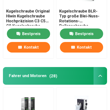
Kugelschraube Original
Kugelschraube BLR-
Hiwin Kugelschraube
Typ große Blei-Nuss-
Hochpräzision C3 C5
Rotations-
C0 Kugelschraube
Rollenschraube,
Präzisions-
Bestpreis
Bestpreis
Kugelschraube und
Rollschraube.
Kontakt
Kontakt
Fahrer und Motoren
(28)