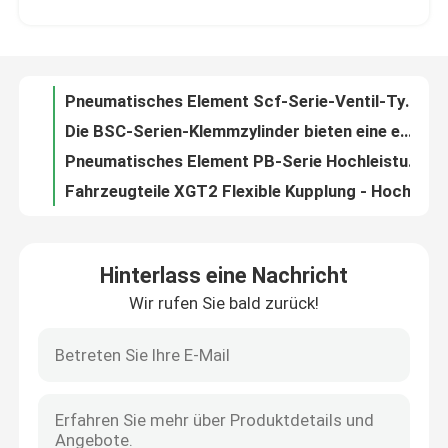
Die BSC-Serien-Klemmzylinder bieten eine effiziente und zuverlässige Lösung für die industrielle Automatisierung.
Pneumatisches Element PB-Serie Hochleistungs-Stift-Zylinder Mehrere Zylinder-Spezifikationen zur Auswahl
Fabrik Tour
Fahrzeugteile XGT2 Flexible Kupplung - Hochdämpfungskapazität Kautschuktyp - Standardtyp
Fahrzeugteile MLDS-B Flexible Kupplung - Einzeldiaphragmenart (Erweiterungshülsenart)
Qualitätskontrolle
Automobilteile MJS-CS-ERD Flexible Kupplung - Pflaumenblütenart (Kürzer Clever-Typ) - Klammerart
Fahrzeugteile MSTS-C Flexible Kupplung - Schlitztyp - Klemmtyp
Kontakt
Automobilteile MOL flexible Kupplung - Kreuzschiebertyp - Positionsschraube Festtyp
Fahrzeugteile XUT-C Flexible Kupplung - Kreuzgelenktyp - Klemmtyp
Nachrichten
Automobilteile MFB Flexible Coupling - Bellows-Typ Hochpräzisionsgetriebe
Hinterlass eine Nachricht
Automobilteile MSF Flexible Kupplung gezackter Typ Ausgezeichnete Elastizitätswirkung
Wir rufen Sie bald zurück!
Bürodrucker
Fahrzeugteile Starrkopplungsschraube Klemmtyp mit Aluminiumlegiertem Material
Druckerschalter Hochstrom 21A LightcountryR918 Industrie Nähmaschine Schalter
Druckerschalter Kompakter 21x15mm RA Schiffsart Rocker Schalter Schalter Schalter für industrielle Anwendungen
Elektronische Komponenten
Druckerschalter MRA-Serie Mini-Rocker-Schalter mit mehreren Konfigurationen
Druckerschalter hochwertiger medizinischer Rocker-Schalter mit LED, 20A, R3-Serie
Ballschraubgetriebe