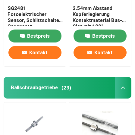
SG2481
2.54mm Abstand
Fotoelektrischer
Kupferlegierung
Sensor, Schlittschalter,
Kontaktmaterial Bus-
Gegensatz-
Slot mit 180°
Fotoelektrischer
gebogenen Fuß Gold
Bestpreis
Bestpreis
Induktor, Infrarot-
Finger Socket
Induktionsschalter
Kontakt
Kontakt
Ballschraubgetriebe
(23)