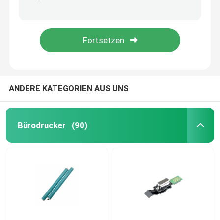
Druckerschalter Anpassbarer R4 Rocker-Schalter mit Mehrspannungsunterstützung
Druckerschalter der R6-Serie schlanker zweistufig zurücksetzbarer Schalter
Fahrer und Motoren
Drucker-Schalter RC-Serie kreisförmiges Boot-förmiger Schaukel-Schalter mit Lichtern
Drucker-Schalter der PA-Serie, wasserdicht und staubdicht
Maschinenteile
Lineare Führung
ANDERE KATEGORIEN AUS UNS
Pneumatisches Element
Bürodrucker
(90)
Büro-Rollräder
PCB-Boards
Kupplung