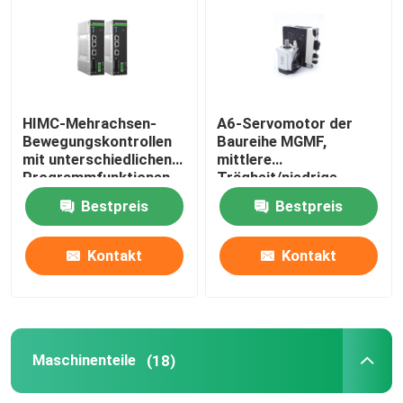
Fahrer und Motoren
Maschinenteile
HIMC-Mehrachsen-
A6-Servomotor der
Bewegungskontrollen
Baureihe MGMF,
mit unterschiedlichen
mittlere
Lineare Führung
Programmfunktionen,
Trägheit/niedrige
um die Anforderungen
Drehzahl, hohes
Bestpreis
Bestpreis
industrieller
Drehmoment,
Pneumatisches Element
Anwendungen zu
Steckverbinder,
erfüllen.
zuverlässiger Betrieb.
Kontakt
Kontakt
Büro-Rollräder
PCB-Boards
Maschinenteile
(18)
Kupplung