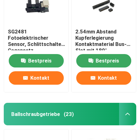
SG2481
2.54mm Abstand
Fotoelektrischer
Kupferlegierung
Sensor, Schlittschalter,
Kontaktmaterial Bus-
Gegensatz-
Slot mit 180°
Fotoelektrischer
gebogenen Fuß Gold
Bestpreis
Bestpreis
Induktor, Infrarot-
Finger Socket
Induktionsschalter
Kontakt
Kontakt
Startseite
Ballschraubgetriebe
(23)
Produkte
Über uns