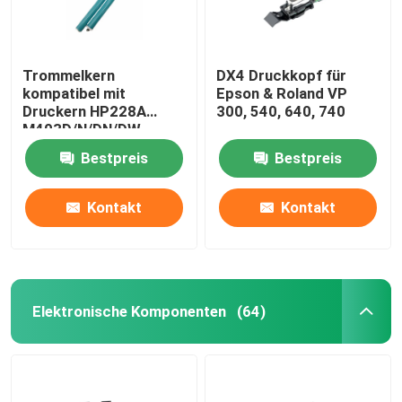
Trommelkern
DX4 Druckkopf für
kompatibel mit
Epson & Roland VP
Druckern HP228A
300, 540, 640, 740
M403D/N/DN/DW
M427FDW/FDN
Bestpreis
Bestpreis
Kontakt
Kontakt
Elektronische Komponenten
(64)