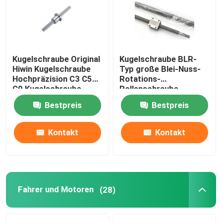
Fabrik Tour
Kugelschraube Original
Kugelschraube BLR-
Qualitätskontrolle
Hiwin Kugelschraube
Typ große Blei-Nuss-
Hochpräzision C3 C5
Rotations-
C0 Kugelschraube
Rollenschraube,
Kontakt
Präzisions-
Bestpreis
Bestpreis
Kugelschraube und
Rollschraube.
Nachrichten
Kontakt
Kontakt
Bürodrucker
Elektronische Komponenten
Fahrer und Motoren
(28)
Ballschraubgetriebe