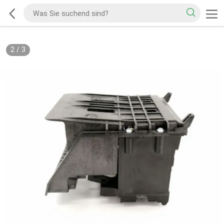
2
/
3