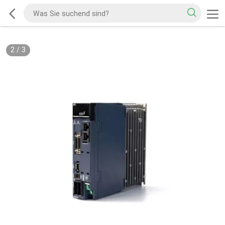
2
/
3