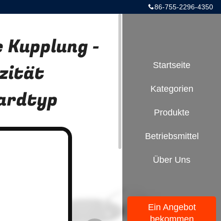
86-755-2296-4350
e Kupplung -
zität
Startseite
Kategorien
ardtyp
Produkte
Betriebsmittel
Über Uns
Ein Angebot
bekommen