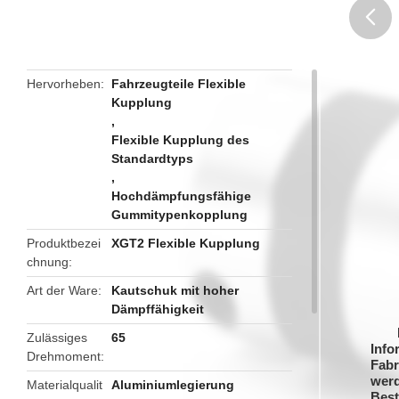
butto
Hervorheben
Fahrzeugteile Flexible
Kupplung
,
Flexible Kupplung des
Standardtyps
,
Hochdämpfungsfähige
Gummitypenkopplung
Produktbezei
XGT2 Flexible Kupplung
chnung
Art der Ware
Kautschuk mit hoher
Dämpffähigkeit
Zulässiges
65
Info
Drehmoment
Fabr
werd
Materialqualit
Aluminiumlegierung
Best