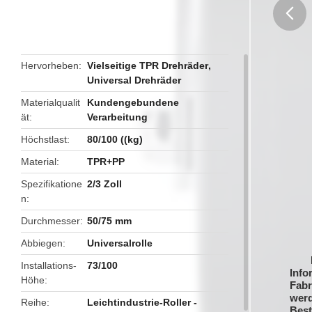
butto
Hervorheben
Vielseitige TPR Drehräder
,
Universal Drehräder
Materialqualit
Kundengebundene
ät
Verarbeitung
Höchstlast
80/100 ((kg)
Material
TPR+PP
Spezifikatione
2/3 Zoll
n
Durchmesser
50/75 mm
Abbiegen
Universalrolle
Installations-
73/100
Info
Höhe
Fabr
werd
Reihe
Leichtindustrie-Roller -
Best