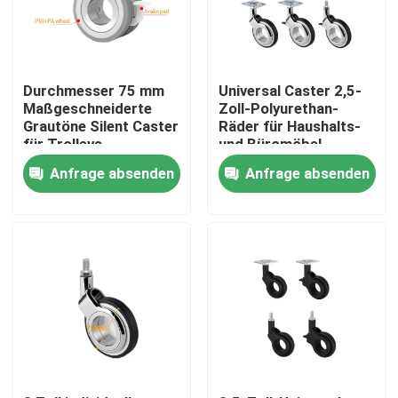
Fabrik Tour
Durchmesser 75 mm
Universal Caster 2,5-
Qualitätskontrolle
Maßgeschneiderte
Zoll-Polyurethan-
Grautöne Silent Caster
Räder für Haushalts-
für Trolleys
und Büromöbel
Kontakt
Anfrage absenden
Anfrage absenden
Nachrichten
Bürodrucker
Elektronische Komponenten
Ballschraubgetriebe