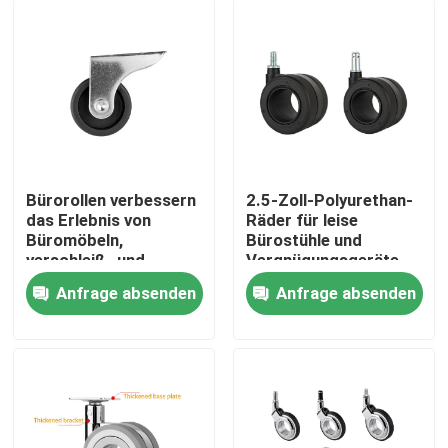
Bürorollen verbessern
2.5-Zoll-Polyurethan-
das Erlebnis von
Räder für leise
Büromöbeln,
Bürostühle und
verschleiß- und
Vergnügungsgeräte
korrosionsbeständig,
Anfrage absenden
Anfrage absenden
individuell angepasst
Startseite
Produkte
Über uns