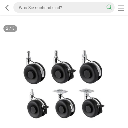
2
/
3